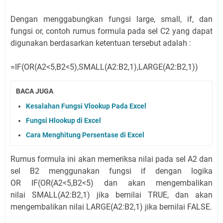
Dengan menggabungkan fungsi large, small, if, dan
fungsi or, contoh rumus formula pada sel C2 yang dapat
digunakan berdasarkan ketentuan tersebut adalah :
=
IF(OR(A2<5,B2<5)
,
SMALL(A2:B2,1)
,
LARGE(A2:B2,1)
)
BACA JUGA
Kesalahan Fungsi Vlookup Pada Excel
Fungsi Hlookup di Excel
Cara Menghitung Persentase di Excel
Rumus formula ini akan memeriksa nilai pada sel A2 dan
sel B2 menggunakan fungsi if dengan logika
OR
IF(OR(A2<5,B2<5)
dan akan mengembalikan
nilai
SMALL(A2:B2,1)
jika bernilai TRUE, dan akan
mengembalikan nilai
LARGE(A2:B2,1)
jika bernilai FALSE.