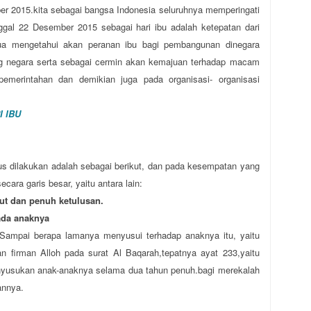
er 2015.kita sebagai bangsa Indonesia seluruhnya memperingati
anggal 22 Desember 2015 sebagai hari ibu adalah ketepatan dari
mua mengetahui akan peranan ibu bagi pembangunan dinegara
iang negara serta sebagai cermin akan kemajuan terhadap macam
pemerintahan dan demikian juga pada organisasi- organisasi
 IBU
s dilakukan adalah sebagai berikut, dan pada kesempatan yang
ara garis besar, yaitu antara lain:
ut dan penuh ketulusan.
ada anaknya
,Sampai berapa lamanya menyusui terhadap anaknya itu, yaitu
an firman Alloh pada surat Al Baqarah,tepatnya ayat 233,yaitu
enyusukan anak-anaknya selama dua tahun penuh.bagi merekalah
annya.