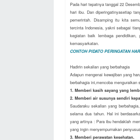
Pada hari tepatnya tanggal 22 Desemb
hari ibu. Dan diperingatinyasetiap t
pemerintah. Disamping itu kita se
tercinta Indonesia, yakni sebagai t
kegiatan baik lembaga pendidikan, 
kemasyarkatan.
CONTOH PIDATO PERINGATAN HARI
Hadirin sekalian yang berbahagia
Adapun mengenai kewajiban yang haru
berbahagia ini,mencoba menguraikan sec
1. Memberi kasih sayang yang lemb
2. Memberi air susunya sendiri kep
Saudaraku sekalian yang berbahagia
selama dua tahun. Hal ini berdasark
yang artinya : Para ibu hendaklah m
yang ingin menyempurnakan penyusu
3. Memberi perawatan kesehatan.