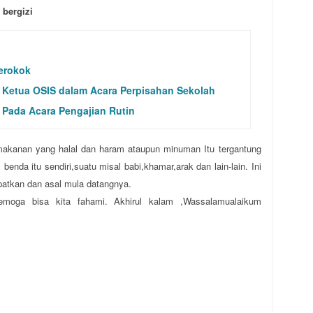
 bergizi
erokok
Ketua OSIS dalam Acara Perpisahan Sekolah
Pada Acara Pengajian Rutin
akanan yang halal dan haram ataupun minuman Itu tergantung
benda itu sendiri,suatu misal babi,khamar,arak dan lain-lain. Ini
atkan dan asal mula datangnya.
semoga bisa kita fahami. Akhirul kalam ,Wassalamualaikum