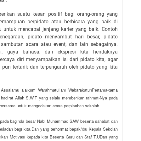
si.
rikan suatu kesan positif bagi orang-orang yang
Kemampuan berpidato atau berbicara yang baik di
ntuk mencapai jenjang karier yang baik. Contoh
kenegaraan, pidato menyambut hari besar, pidato
sambutan acara atau event, dan lain sebagainya.
an, gaya bahasa, dan ekspresi kita hendaknya
percaya diri menyampaikan isi dari pidato kita, agar
 pun tertarik dan terpengaruh oleh pidato yang kita
-
Assalamu alaikum Warahmatullahi WabarakatuhPertama-tama
ke hadirat Allah S.W.T yang selalu memberikan rahmat-Nya pada
ul bersama untuk mengadakan acara perpisahan sekolah.
kepada baginda besar Nabi Muhammad SAW beserta sahabat dan
auladan bagi kita.Dan yang terhormat bapak/ibu Kepala Sekolah
kan Motivasi kepada kita Beserta Guru dan Staf T.UDan yang