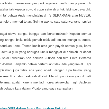
pada bising cewe-cewe yang sok ngerasa cantik dan populer tuh
 Katakanlah kepada cowo d cupu sekolah untuk lebih percaya diri.
cintai bahwa Anda mencintainya! It's SEKARANG atau NEVER,
n oleh, memori tetap. Seiring waktu, satu-satunya yang tersisa
ebagai siswa sangat bangga dan berterimakasih kepada semua
ng sangat baik, tidak pernah tidak adil dalam mengajar, sabar,
 panduan kami. Terima kasih atas jerih payah semua guru, kami
 semua guru yang bertugas untuk mengajar di sekolah ini dapat
 selalu diberikan.Ada sebuah kutipan dari film Cinta Pertama
an Joshua Benjamin bahwa pertemuan tidak ada yang kekal. Tapi
rpisahan juga tidak ada yang abadi! Jangan lupa hal-hal yang
elama tiga tahun sekolah di sini. Menyimpan kenangan di hati
Selamat adalah karena menjadi non-anak-sekolah lagi. Jauhkan
Itulah bebapa kata dalam Pidato yang saya sampaikan.
etua OSIS dalam Acara Perpisahan Sekolah