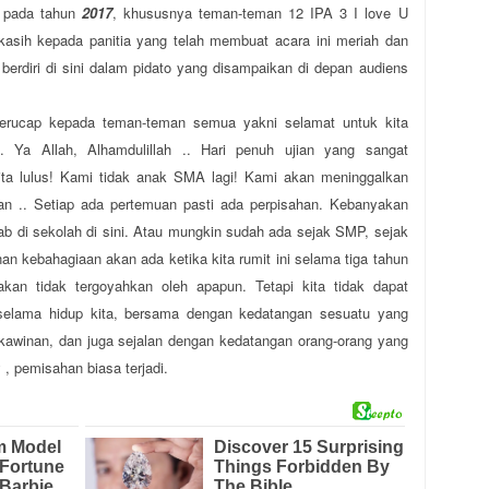
s pada tahun
2017
, khususnya teman-teman 12 IPA 3 I love U
 kasih kepada panitia yang telah membuat acara ini meriah dan
erdiri di sini dalam pidato yang disampaikan di depan audiens
berucap kepada teman-teman semua yakni selamat untuk kita
. Ya Allah, Alhamdulillah .. Hari penuh ujian yang sangat
Kita lulus! Kami tidak anak SMA lagi! Kami akan meninggalkan
ahan .. Setiap ada pertemuan pasti ada perpisahan. Kebanyakan
ab di sekolah di sini. Atau mungkin sudah ada sejak SMP, sejak
n kebahagiaan akan ada ketika kita rumit ini selama tiga tahun
kan tidak tergoyahkan oleh apapun. Tetapi kita tidak dapat
selama hidup kita, bersama dengan kedatangan sesuatu yang
erkawinan, dan juga sejalan dengan kedatangan orang-orang yang
 , pemisahan biasa terjadi.