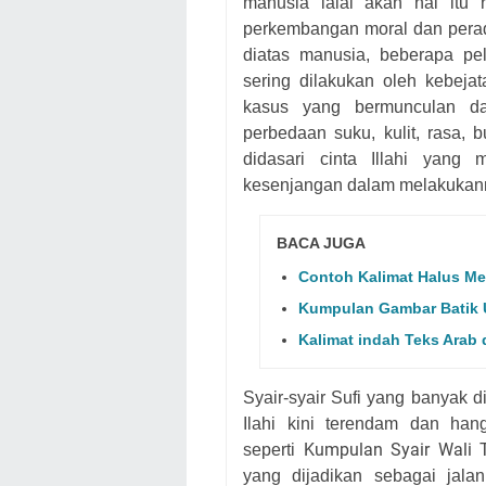
manusia lalai akan hal itu
perkembangan moral dan perad
diatas manusia, beberapa pel
sering dilakukan oleh kebeja
kasus yang bermunculan da
perbedaan suku, kulit, rasa, 
didasari cinta Illahi yan
kesenjangan dalam melakukan
BACA JUGA
Contoh Kalimat Halus M
Kumpulan Gambar Batik U
Kalimat indah Teks Arab 
Syair-syair Sufi yang banyak 
Ilahi kini terendam dan hang
Kumpulan Syair Wali 
seperti
yang dijadikan sebagai jala