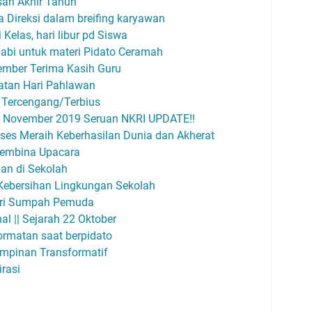
san Akhir Tahun
Direksi dalam breifing karyawan
 Kelas, hari libur pd Siswa
Nabi untuk materi Pidato Ceramah
ember Terima Kasih Guru
gatan Hari Pahlawan
s Tercengang/Terbius
0 November 2019 Seruan NKRI UPDATE!!
kses Meraih Keberhasilan Dunia dan Akherat
Pembina Upacara
han di Sekolah
Kebersihan Lingkungan Sekolah
ari Sumpah Pemuda
al || Sejarah 22 Oktober
rmatan saat berpidato
pinan Transformatif
irasi