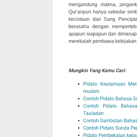
mengandung makna, jangankan
Qur'anpun hanya sekedar simbo
kecintaan dari Sang Pencip
berusaha dengan memperteba
apapun siapapun dan dimanapu
merekalah pembawa kebijakan
Mungkin Yang Kamu Cari:
Pidato Keutamaan Menca
muslim
Contoh Pidato Bahasa 
Contoh Pidato Bahas
Tauladan
Contoh Sambutan Bahas
Contoh Pidato Sunda Pe
Pidato Pembekalan keps