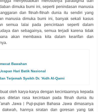
 hingga menyebabkan merosotnya paradigma dan
aban dimuka bumi ini, seperti penindasan manusia
anggaran dan fitnah-fitnah dunia itu sendiri yang
tan manusia dimuka bumi ini, banyak sekali kasus
n semua lalai pada pencintaan seperti dalam
budaya dan sebagainya, semua terjadi karena tidak
g mana akan membawa kita dalam kearifan dan
nya.
emecat Bawahan
capan Hari Batik Nasional
dan Terjemah Syeikh Dr. 'Aidh Al-Qarni
dibuat oleh karya-karya dengan kecintaannya kepada
us ditelan rasa kecintaan pada fitnah dunia itu
Tanah Jawa | Puji-pujian Bahasa Jawa
dimasanya
n dakwah
, hannya siratan dan goresan yang tak