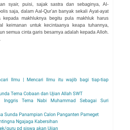
 syair, puisi, sajak sastra dan sebaginya, Al-
lis saja, dalam Aal-Qur'an banyak sekali Ayat-ayat
ta kepada makhluknya begitu pula makhluk harus
l keimanan untuk kecintaanya keapa tuhannya,
n semua cinta garis besarnya adalah kepada Alloh.
.
ri Ilmu | Mencari Ilmu itu wajib bagi tiap-tiap
Sunda Tema Cobaan dan Ujian Allah SWT
a Inggris Tema Nabi Muhammad Sebagai Suri
a Sunda Panampian Calon Panganten Pameget
ntingna Ngajaga Kabersihan
ek/guru pd siswa akan Ujian