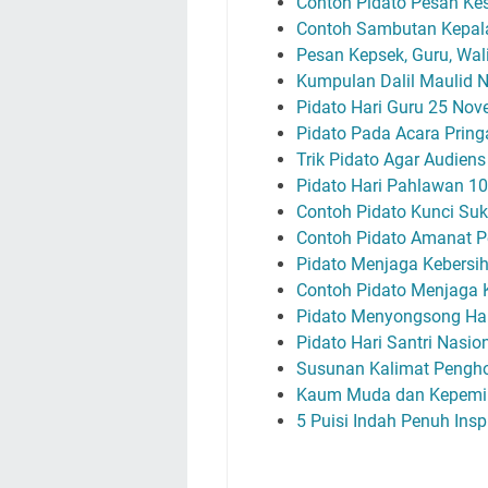
Contoh Pidato Pesan Ke
Contoh Sambutan Kepala 
Pesan Kepsek, Guru, Wali
Kumpulan Dalil Maulid 
Pidato Hari Guru 25 Nov
Pidato Pada Acara Prin
Trik Pidato Agar Audien
Pidato Hari Pahlawan 1
Contoh Pidato Kunci Su
Contoh Pidato Amanat 
Pidato Menjaga Kebersi
Contoh Pidato Menjaga 
Pidato Menyongsong H
Pidato Hari Santri Nasion
Susunan Kalimat Pengho
Kaum Muda dan Kepemim
5 Puisi Indah Penuh Insp