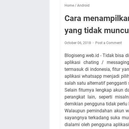
Home
/
Android
Cara menampilka
yang tidak muncul
October 06, 2018
Post a Comment
Blogiseng.web.id - Tidak bisa 
aplikasi chating / messagin
termasuk di indonesia, fitur
aplikasi whatsapp menjadi pili
salah satu alternatif pengganti
Selain fiturnya lengkap akun d
perangkat lain, seperti misa
demikian pengguna tidak perlu
Walaupun pemindahan akun wh
sayangnya terkadang suka mun
dialami oleh pengguna aplikas