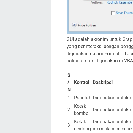
GUI adalah akronim untuk Graphi
yang berinteraksi dengan peng
digunakan dalam Formulir.
Tabe
paling umum digunakan di VBA
S
/
Kontrol
Deskripsi
N
1
Perintah
Digunakan untuk m
Kotak
2
Digunakan untuk m
kombo
Kotak
Digunakan untuk nil
3
centang
memiliki nilai seb