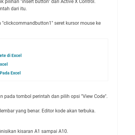
k pilihan "insert button" dari Active X Control.
tah dari itu.
"clickcommandbutton1" seret kursor mouse ke
ete di Excel
xcel
Pada Excel
 pada tombol perintah dan pilih opsi "View Code".
lembar yang benar.
Editor kode akan terbuka.
inisikan kisaran A1 sampai A10.