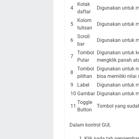
Kotak
4
Digunakan untuk m
daftar
Kolom
5
Digunakan untuk m
tulisan
Scroll
6
Digunakan untuk me
bar
Tombol
Digunakan untuk k
7
Putar
mengklik panah at
Tombol
Digunakan untuk nil
8
pilihan
bisa memiliki nilai
9
Label
Digunakan untuk m
10
Gambar
Digunakan untuk 
Toggle
11
Tombol yang sudah 
Button
Dalam kontrol GUI,
Klik pada tab pengemba