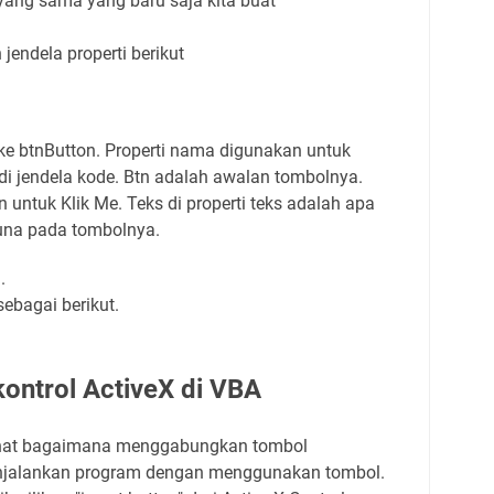
yang sama yang baru saja kita buat
endela properti berikut
ke btnButton.
Properti nama digunakan untuk
di jendela kode.
Btn adalah awalan tombolnya.
n untuk Klik Me.
Teks di properti teks adalah apa
una pada tombolnya.
.
ebagai berikut.
ontrol ActiveX di VBA
elihat bagaimana menggabungkan tombol
njalankan program dengan menggunakan tombol.