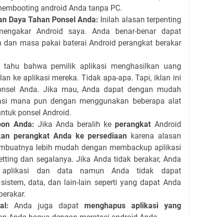
membooting android Anda tanpa PC.
an Daya Tahan Ponsel Anda:
Inilah alasan terpenting
engakar Android saya.
Anda benar-benar dapat
 dan masa pakai baterai Android perangkat berakar
tahu bahwa pemilik aplikasi menghasilkan uang
an ke aplikasi mereka.
Tidak apa-apa.
Tapi, iklan ini
nsel Anda.
Jika mau, Anda dapat dengan mudah
ikasi mana pun dengan menggunakan beberapa alat
untuk ponsel Android.
pon Anda:
Jika Anda beralih ke
perangkat
Android
an perangkat Anda ke persediaan
karena alasan
mbuatnya lebih mudah dengan membackup aplikasi
etting dan segalanya.
Jika Anda tidak berakar, Anda
 aplikasi dan data namun Anda tidak dapat
istem, data, dan lain-lain seperti yang dapat Anda
berakar.
al:
Anda juga dapat
menghapus aplikasi yang