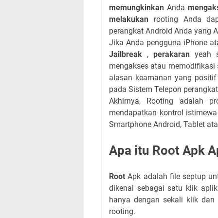
memungkinkan
Anda
mengaks
melakukan
rooting Anda dap
perangkat Android Anda yang A
Jika Anda pengguna iPhone at
Jailbreak
,
perakaran
yeah s
mengakses atau memodifikasi s
alasan keamanan yang positif
pada Sistem Telepon perangkat
Akhirnya, Rooting adalah p
mendapatkan kontrol istimewa 
Smartphone Android, Tablet ata
Apa itu Root Apk 
Root
Apk adalah file septup unt
dikenal sebagai satu klik apl
hanya dengan sekali klik da
rooting.