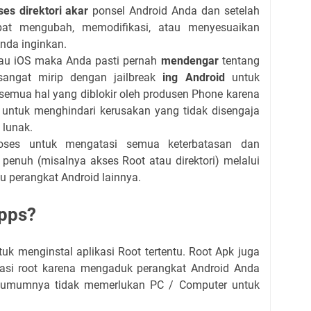
es direktori akar
ponsel Android Anda dan setelah
at mengubah, memodifikasi, atau menyesuaikan
nda inginkan.
au iOS maka Anda pasti pernah
mendengar
tentang
angat mirip dengan jailbreak
ing Android
untuk
emua hal yang diblokir oleh produsen Phone karena
 untuk menghindari kerusakan yang tidak disengaja
 lunak.
roses untuk mengatasi semua keterbatasan dan
penuh (misalnya akses Root atau direktori) melalui
u perangkat Android lainnya.
Apps?
uk menginstal aplikasi Root tertentu.
Root Apk juga
ikasi root karena mengaduk perangkat Android Anda
n umumnya tidak memerlukan PC / Computer untuk